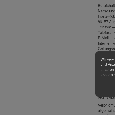
Berufshaft
Name und 
Franz-Kobi
86157 Au
Telefon: +
Telefax: +
E-Mail: in
Internet: 
Geltungsr
Wir verw
Haftun
und Anze
unseren 
steuern 
Als Dienst
nach den 
Diensteanb
Informati
rechtswidr
Verpflich
allgemeine