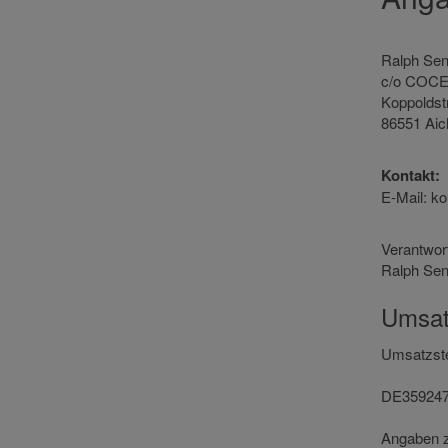
Ralph Sen
c/o COC
Koppoldstr
86551 Ai
Kontakt:
E-Mail: ko
Verantwor
Ralph Sen
Umsat
Umsatzste
DE35924
Angaben z