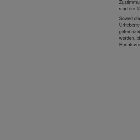
Zustimmun
sind nur f
Soweit die
Urheberrec
gekennzei
werden, b
Rechtsver