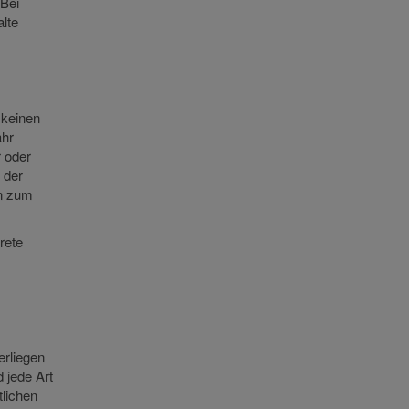
 Bei
lte
 keinen
ähr
r oder
 der
en zum
rete
erliegen
 jede Art
tlichen