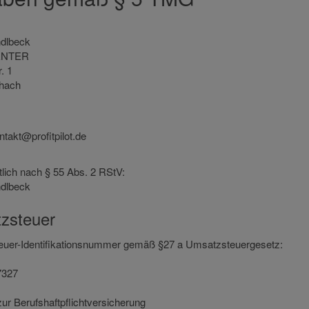
dlbeck
ENTER
. 1
chach
ntakt@profitpilot.de
tlich nach § 55 Abs. 2 RStV:
dlbeck
zsteuer
uer-Identifikationsnummer gemäß §27 a Umsatzsteuergesetz:
7327
ur Berufshaftpflichtversicherung