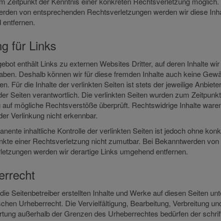
m Zeitpunkt der Kenntnis einer konkreten Rechtsverletzung möglich.
rden von entsprechenden Rechtsverletzungen werden wir diese Inha
entfernen.
g für Links
bot enthält Links zu externen Websites Dritter, auf deren Inhalte wir
haben. Deshalb können wir für diese fremden Inhalte auch keine Gew
. Für die Inhalte der verlinkten Seiten ist stets der jeweilige Anbiete
der Seiten verantwortlich. Die verlinkten Seiten wurden zum Zeitpunkt
g auf mögliche Rechtsverstöße überprüft. Rechtswidrige Inhalte war
der Verlinkung nicht erkennbar.
nente inhaltliche Kontrolle der verlinkten Seiten ist jedoch ohne konk
nkte einer Rechtsverletzung nicht zumutbar. Bei Bekanntwerden von
letzungen werden wir derartige Links umgehend entfernen.
errecht
die Seitenbetreiber erstellten Inhalte und Werke auf diesen Seiten unt
hen Urheberrecht. Die Vervielfältigung, Bearbeitung, Verbreitung und
rtung außerhalb der Grenzen des Urheberrechtes bedürfen der schrif