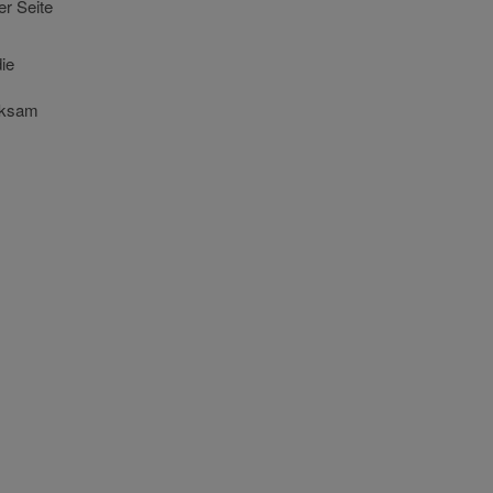
er Seite
die
erksam