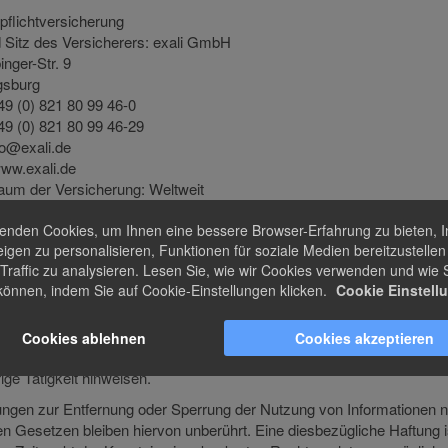
pflichtversicherung
Sitz des Versicherers: exali GmbH
nger-Str. 9
gsburg
49 (0) 821 80 99 46-0
49 (0) 821 80 99 46-29
fo@exali.de
www.exali.de
aum der Versicherung: Weltweit
enden Cookies, um Ihnen eine bessere Browser-Erfahrung zu bieten, I
g für Inhalte
igen zu personalisieren, Funktionen für soziale Medien bereitzustelle
Traffic zu analysieren. Lesen Sie, wie wir Cookies verwenden und wie S
können, indem Sie auf Cookie-Einstellungen klicken.
Cookie Einstell
eanbieter sind wir gemäß § 7 Abs.1 TMG für eigene Inhalte auf diese
allgemeinen Gesetzen verantwortlich. Nach §§ 8 bis 10 TMG sind wir
ieter jedoch nicht verpflichtet, übermittelte oder gespeicherte fremde
Cookies ablehnen
Cookies akzeptieren
onen zu überwachen oder nach Umständen zu forschen, die auf eine
ige Tätigkeit hinweisen.
tungen zur Entfernung oder Sperrung der Nutzung von Informationen 
n Gesetzen bleiben hiervon unberührt. Eine diesbezügliche Haftung i