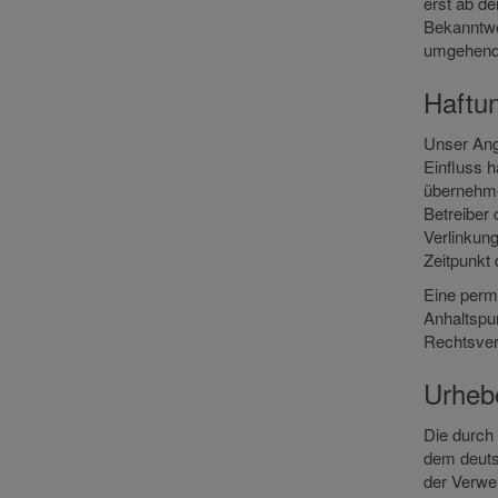
erst ab de
Bekanntwe
umgehend 
Haftun
Unser Ange
Einfluss 
übernehmen
Betreiber 
Verlinkun
Zeitpunkt 
Eine perma
Anhaltspu
Rechtsver
Urheb
Die durch 
dem deutsc
der Verwe