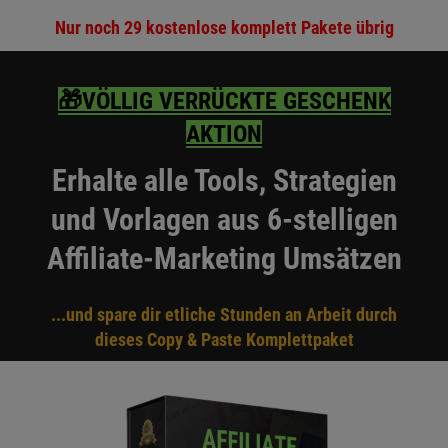
Nur noch
29
kostenlose komplett Pakete übrig
🎁VÖLLIG VERRÜCKTE GESCHENK
AKTION
Erhalte alle Tools, Strategien
und Vorlagen aus 6-stelligen
Affiliate-Marketing Umsätzen
...und spare dir etliche Stunden an Arbeit durch
dieses Copy & Paste Komplettpaket